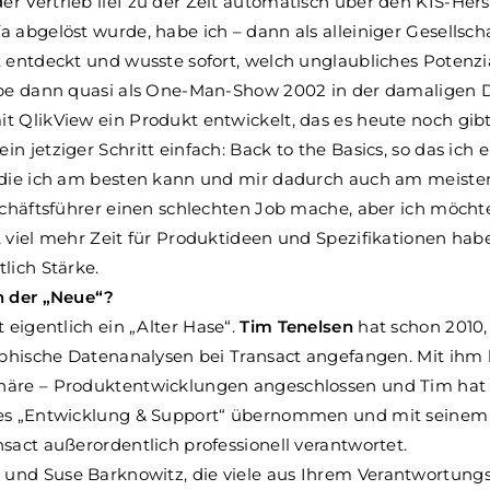
 Vertrieb lief zu der Zeit automatisch über den KIS-Herste
 abgelöst wurde, habe ich – dann als alleiniger Gesellscha
 entdeckt und wusste sofort, welch unglaubliches Potenzia
abe dann quasi als One-Man-Show 2002 in der damaligen
t QlikView ein Produkt entwickelt, das es heute noch gib
n jetziger Schritt einfach: Back to the Basics, so das ich 
 die ich am besten kann und mir dadurch auch am meiste
schäftsführer einen schlechten Job mache, aber ich möcht
 viel mehr Zeit für Produktideen und Spezifikationen haben,
lich Stärke.
nn der „Neue“?
 eigentlich ein „Alter Hase“.
Tim Tenelsen
hat schon 2010,
aphische Datenanalysen bei Transact angefangen. Mit ihm 
äre – Produktentwicklungen angeschlossen und Tim hat 
hes „Entwicklung & Support“ übernommen und mit seine
sact außerordentlich professionell verantwortet.
nd Suse Barknowitz, die viele aus Ihrem Verantwortungs