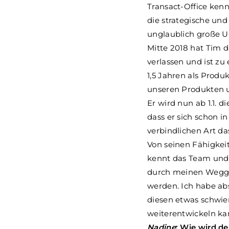
Transact-Office kenn
die strategische und
unglaublich große U
Mitte 2018 hat Tim 
verlassen und ist z
1,5 Jahren als Prod
unseren Produkten 
Er wird nun ab 1.1. d
dass er sich schon i
verbindlichen Art d
Von seinen Fähigkeit
kennt das Team und d
durch meinen Weggan
werden. Ich habe ab
diesen etwas schwie
weiterentwickeln ka
Nadine
: Wie wird d