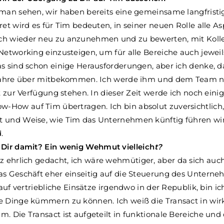
 man sehen, wir haben bereits eine gemeinsame langfristi
ret wird es für Tim bedeuten, in seiner neuen Rolle alle A
ch wieder neu zu anzunehmen und zu bewerten, mit Koll
Networking einzusteigen, um für alle Bereiche auch jewei
as sind schon einige Herausforderungen, aber ich denke, 
 Jahre über mitbekommen. Ich werde ihm und dem Team noc
it zur Verfügung stehen. In dieser Zeit werde ich noch ei
How auf Tim übertragen. Ich bin absolut zuversichtlich
 und Weise, wie Tim das Unternehmen künftig führen wird,
.
s Dir damit? Ein wenig Wehmut vielleich
t?
z ehrlich gedacht, ich wäre wehmütiger, aber da sich auch
as Geschäft eher einseitig auf die Steuerung des Unterne
 auf vertriebliche Einsätze irgendwo in der Republik, bin 
 Dinge kümmern zu können. Ich weiß die Transact in wirkl
. Die Transact ist aufgeteilt in funktionale Bereiche und 