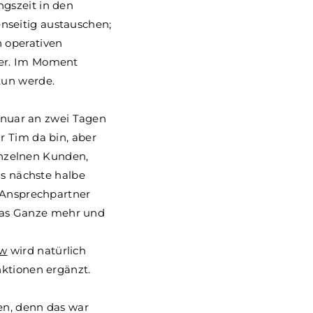
gszeit in den
nseitig austauschen;
 operativen
her. Im Moment
tun werde.
Januar an zwei Tagen
r Tim da bin, aber
einzelnen Kunden,
as nächste halbe
r Ansprechpartner
s das Ganze mehr und
ew
wird natürlich
nktionen ergänzt.
en, denn das war