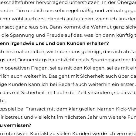
schäftsführer hervorragend unterstützen. In der Übergan
rden Tim und ich uns sehr regelmäßig und zeitnah gege
 mir wohl auch erst danach auftauchen, wenn ich aus den
ransact ganz raus bin. Dann kommt die Wehmut ganz sic
 die Spannung und Freude auf das, was ich dann künftig 
 denn irgendwie uns und den Kunden erhalten?
uch erstmal erhalten, wir haben uns geeinigt, dass ich ab 
gs und Donnerstags hauptsächlich als Sparringspartner fü
en operativen Fragen, sei es mit den Kollegen, sei es mit 
rlich auch weiterhin. Das geht mit Sicherheit auch über d
nige Kunden kann ich bei Bedarf auch weiterhin ein erste
ch das mit Sicherheit im Laufe der Zeit verändern, so das
ht.
ppspiel bei Transact mit dem klangvollen Namen
Kick-Vi
ir betreut und vielleicht im nächsten Jahr um weitere Fu
Du vermissen?
en intensiven Kontakt zu vielen Kunden werde ich vermiss