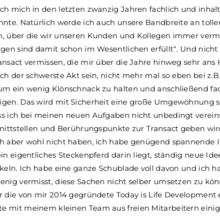
h mich in den letzten zwanzig Jahren fachlich und inhalt
nnte. Natürlich werde ich auch unsere Bandbreite an toll
, über die wir unseren Kunden und Kollegen immer vermit
gen sind damit schon im Wesentlichen erfüllt“. Und nicht 
ansact vermissen, die mir über die Jahre hinweg sehr ans
ch der schwerste Akt sein, nicht mehr mal so eben bei z.B
um ein wenig Klönschnack zu halten und anschließend fa
igen. Das wird mit Sicherheit eine große Umgewöhnung s
ss ich bei meinen neuen Aufgaben nicht unbedingt verei
hnittstellen und Berührungspunkte zur Transact geben wir
h aber wohl nicht haben, ich habe genügend spannende 
in eigentliches Steckenpferd darin liegt, ständig neue I
keln. Ich habe eine ganze Schublade voll davon und ich h
enig vermisst, diese Sachen nicht selber umsetzen zu kön
r die von mir 2014 gegründete Today is Life Development 
 mit meinem kleinen Team aus freien Mitarbeitern eini