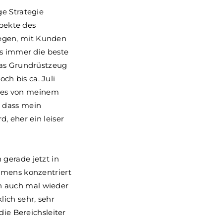
ge Strategie
spekte des
egen, mit Kunden
ls immer die beste
das Grundrüstzeug
h bis ca. Juli
niges von meinem
, dass mein
 eher ein leiser
 gerade jetzt in
hmens konzentriert
ich auch mal wieder
ich sehr, sehr
die Bereichsleiter