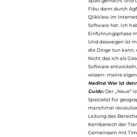
Spaß gemacht und der
Fibu dann durch Agfa
QlikView im Internet
Software hat. Ich h
Einführungsphase mi
Und deswegen ist mei
die Dinge tun kann,
Nicht das ich als Ge
Software entwickeln,
wissen- meine eigent
Nadine
: Wer ist de
Guido:
Der „Neue“ ist
Spezialist für geogr
manchmal revolution
Leitung des Bereic
Kernbereich der Tran
Gemeinsam mit Tim u