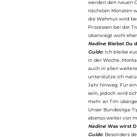
werden den neuen Ge
nächsten Monaten we
die Wehmut wird bei
Prozessen bei der T
überwiegt wohl eher
Nadine
: Bleibst Du
Guido
: Ich bleibe e
in der Woche, Monta
auch in allen weiter
unterstütze ich natü
Jahr hinweg. Für ei
sein, jedoch wird si
mehr an Tim überge
Unser Bundesliga-Ti
ebenso weiter von m
Nadine
: Was wirst 
Guido
: Besonders d