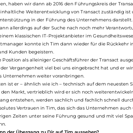
en, haben wir dann ab 2016 den Führungskreis der Transac
 inhaltliche Weiterentwicklung von Transact zuständig ist
nterstützung in der Führung des Unternehmens darstellt
dann allerdings auf der Suche nach noch mehr Verantwort
u einem klassischen IT-Projektanbieter im Gesundheitswes
uktmanager konnte ich Tim dann wieder für die Rückkehr i
und Kunden begeistern.
ie Position als alleiniger Geschäftsführer der Transact ausge
n der Vergangenheit viel bei uns eingebracht hat und er wi
as Unternehmen weiter voranbringen.
en ist er – ähnlich wie ich – technisch auf dem neuesten S
en Markt, vertrieblich wird er sich noch weiterentwickeln
g entstehen, werden sachlich und fachlich schnell durch
solutes Vertrauen in Tim, das sich das Unternehmen auch
rigen Zeiten unter seine Führung gesund und mit viel Sp
nn.
enn der Übergang zu Dir auf Tim aussehen?