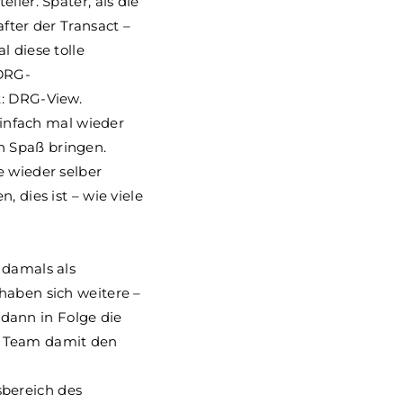
ller. Später, als die
fter der Transact –
l diese tolle
 DRG-
t: DRG-View.
einfach mal wieder
n Spaß bringen.
e wieder selber
 dies ist – wie viele
 damals als
haben sich weitere –
dann in Folge die
m Team damit den
bereich des