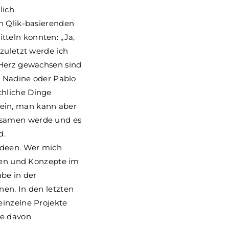
lich
en Qlik-basierenden
teln konnten: „Ja,
zuletzt werde ich
 Herz gewachsen sind
. Nadine oder Pablo
chliche Dinge
ein, man kann aber
nsamen werde und es
d.
Ideen. Wer mich
deen und Konzepte im
abe in der
nen. In den letzten
einzelne Projekte
ge davon